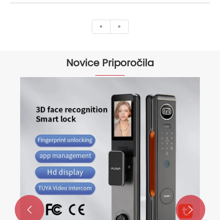
«
»
Novice Priporočila
Prednosti pametnih ključavnic
Poglej več >>

