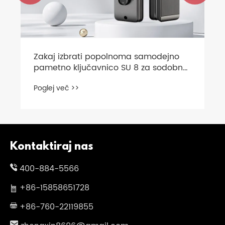
no
bne
Kontaktiraj nas
400-884-5566
+86-15858651728
+86-760-22119855