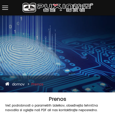
domov
Prenos
Prenos
Več podrobnosti o parametrih izdelkov, obsežnejša tehnična
navodila si oglejte naš PDF ali nas kontaktirajte neposredno.