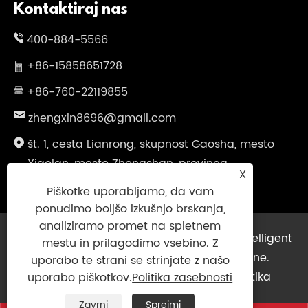
Kontaktiraj nas
400-884-5566
+86-15858651728
+86-760-22119855
zhengxin8696@gmail.com
št. 1, cesta Lianrong, skupnost Gaosha, mesto
Xiaolan, mesto Zhongshan, provinca
X
Guangdong, Kitajska
Piškotke uporabljamo, da vam
ponudimo boljšo izkušnjo brskanja,
analiziramo promet na spletnem
Copyright © 2025 Guangdong Zhengxin Intelligent
mestu in prilagodimo vsebino. Z
Technology Co., Ltd. Vse pravice pridržane.
uporabo te strani se strinjate z našo
Links
|
Sitemap
|
RSS
|
XML
|
Politika
uporabo piškotkov.
Politika zasebnosti
zasebnosti
|
Zavrni
Sprejmi