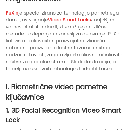
PuXin
je specializirano za tehnologijo pametnega
doma, ustvarjanje
Video Smart Locks
z najvišjimi
varnostnimi standardi, ki združujejo različne
metode odklepanja in zanesljivo delovanje. PuXin
kot visokokakovosten proizvajalec izkorišča
natančno proizvodnjo lastne tovarne in strog
nadzor kakovosti, zagotavlja stroškovno učinkovite
rešitve za globalne stranke. Sledi klasifikacija, ki
temelji na osnovnih tehnologijah identifikacije:
I. Biometrične video pametne
ključavnice
1. 3D Facial Recognition Video Smart
Lock