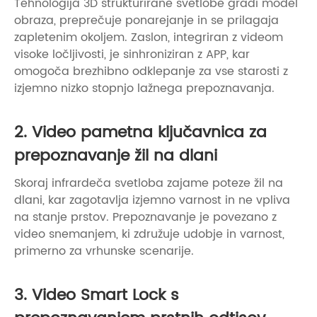
Tehnologija 3D strukturirane svetlobe gradi model
obraza, preprečuje ponarejanje in se prilagaja
zapletenim okoljem. Zaslon, integriran z videom
visoke ločljivosti, je sinhroniziran z APP, kar
omogoča brezhibno odklepanje za vse starosti z
izjemno nizko stopnjo lažnega prepoznavanja.
2. Video pametna ključavnica za
prepoznavanje žil na dlani
Skoraj infrardeča svetloba zajame poteze žil na
dlani, kar zagotavlja izjemno varnost in ne vpliva
na stanje prstov. Prepoznavanje je povezano z
video snemanjem, ki združuje udobje in varnost,
primerno za vrhunske scenarije.
3. Video Smart Lock s