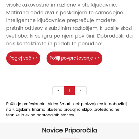
visokokakovostne in različne vrste ključavnic.
Matirana obdelava s peskanjem te samodejne
inteligentne ključavnice preprečuje madeže
prstnih odtisov s subtilnim razkošjem, ki zasije skozi
svetlobo, ki se igra po njeni površini. Dobrodošli, da
nas kontaktirate in pridobite ponudbo!
Poglej več >>
Pošlji povpraševanje >>
«
1
»
PuXin je profesionalni Video Smart Lock proizvajalec in dobavitelj
na Kitajskem. Imamo izkušeno prodajno ekipo, profesionalne
tehnike in ekipo poprodajnih storitev.
Novice Priporočila