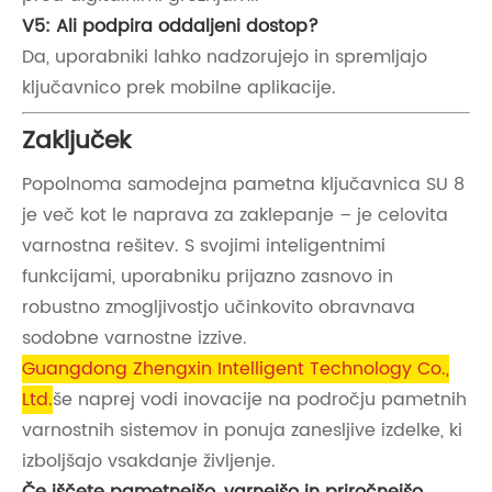
V5: Ali podpira oddaljeni dostop?
Da, uporabniki lahko nadzorujejo in spremljajo
ključavnico prek mobilne aplikacije.
Zaključek
Popolnoma samodejna pametna ključavnica SU 8
je več kot le naprava za zaklepanje – je celovita
varnostna rešitev. S svojimi inteligentnimi
funkcijami, uporabniku prijazno zasnovo in
robustno zmogljivostjo učinkovito obravnava
sodobne varnostne izzive.
Guangdong Zhengxin Intelligent Technology Co.,
Ltd.
še naprej vodi inovacije na področju pametnih
varnostnih sistemov in ponuja zanesljive izdelke, ki
izboljšajo vsakdanje življenje.