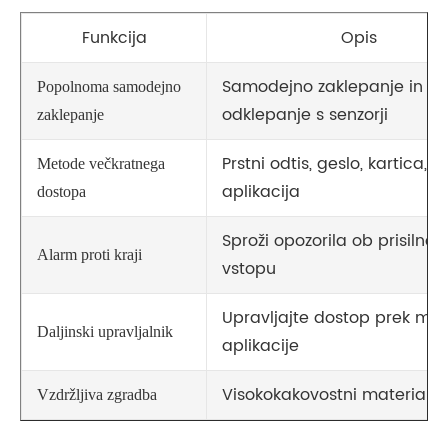
Funkcija
Opis
Samodejno zaklepanje in
Popolnoma samodejno
odklepanje s senzorji
zaklepanje
Prstni odtis, geslo, kartica,
Metode večkratnega
aplikacija
dostopa
Sproži opozorila ob prisilne
Alarm proti kraji
vstopu
Upravljajte dostop prek mob
Daljinski upravljalnik
aplikacije
Visokokakovostni materiali
Vzdržljiva zgradba