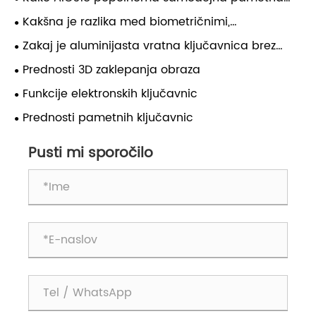
ključavnica AI spremeni varnost doma?
Kakšna je razlika med biometričnimi,
elektronskimi ključavnicami s tipkovnico in RFID?
Zakaj je aluminijasta vratna ključavnica brez
ključa najboljša izbira za varnost sodobnega
Prednosti 3D zaklepanja obraza
pametnega doma
Funkcije elektronskih ključavnic
Prednosti pametnih ključavnic
Pusti mi sporočilo