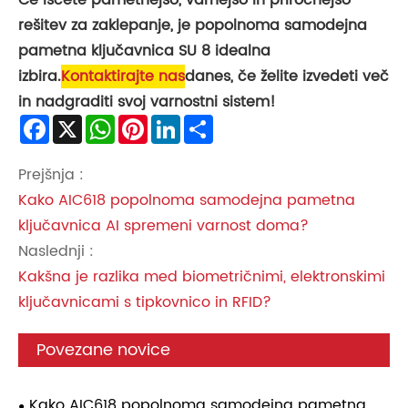
Če iščete pametnejšo, varnejšo in priročnejšo
rešitev za zaklepanje, je popolnoma samodejna
pametna ključavnica SU 8 idealna
izbira.
Kontaktirajte nas
danes, če želite izvedeti več
in nadgraditi svoj varnostni sistem!
Facebook
X
WhatsApp
Pinterest
LinkedIn
Share
Prejšnja :
Kako AIC618 popolnoma samodejna pametna
ključavnica AI spremeni varnost doma?
Naslednji :
Kakšna je razlika med biometričnimi, elektronskimi
ključavnicami s tipkovnico in RFID?
Povezane novice
Kako AIC618 popolnoma samodejna pametna