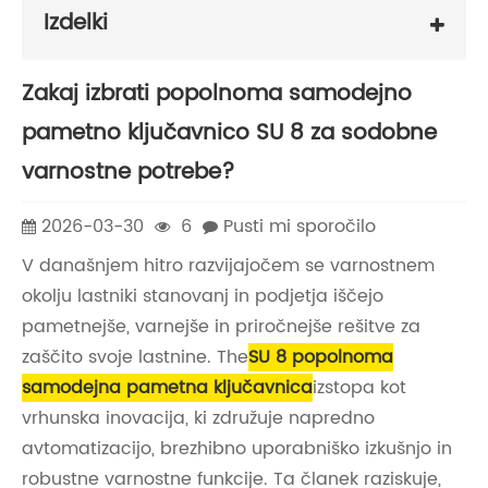
Izdelki
Zakaj izbrati popolnoma samodejno
pametno ključavnico SU 8 za sodobne
varnostne potrebe?
2026-03-30
6
Pusti mi sporočilo
V današnjem hitro razvijajočem se varnostnem
okolju lastniki stanovanj in podjetja iščejo
pametnejše, varnejše in priročnejše rešitve za
zaščito svoje lastnine. The
SU 8 popolnoma
samodejna pametna ključavnica
izstopa kot
vrhunska inovacija, ki združuje napredno
avtomatizacijo, brezhibno uporabniško izkušnjo in
robustne varnostne funkcije. Ta članek raziskuje,