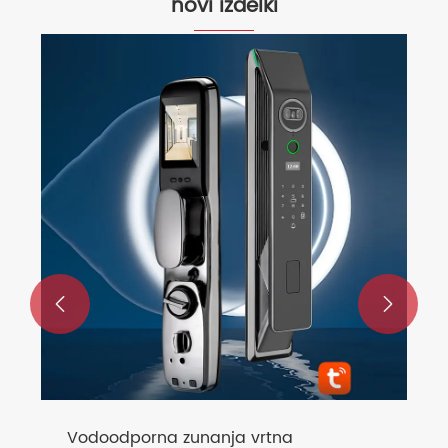
novi izdelki
AI580 popolnoma avtomatska
pametna ključavnica AI
Poglej več >>

